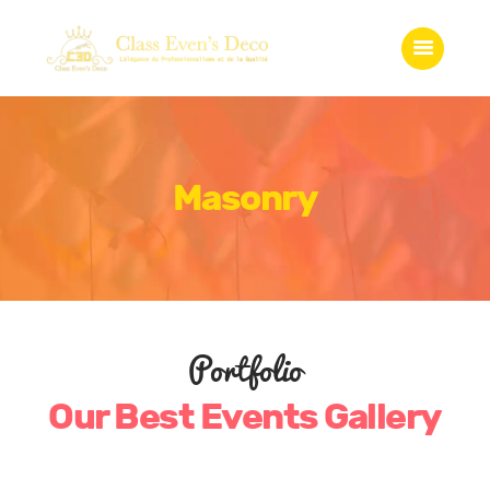
Accueil
Qui somme-nous?
Services
Gadgets
Boutique
Masonry
Galerie
Contact
Portfolio
Our Best Events Gallery