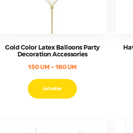
Gold Color Latex Balloons Party
Ha
Decoration Accessories
150
UM
–
180
UM
Ce
produit
Acheter
a
plusieurs
variations.
Les
options
peuvent
être