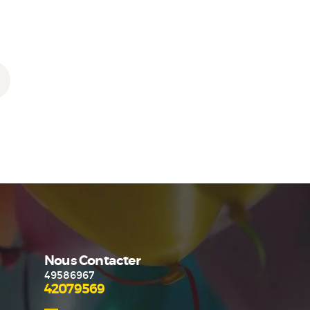
options
peuvent
être
choisies
sur
→
la
page
du
produit
Nous Contacter
49586967
42079569