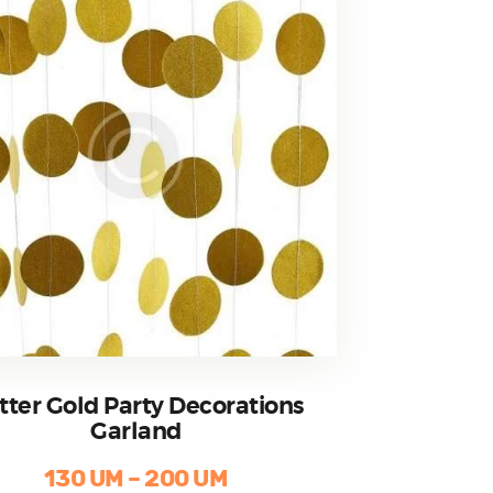
choisies
sur
la
page
du
produit
itter Gold Party Decorations
Garland
130
UM
–
200
UM