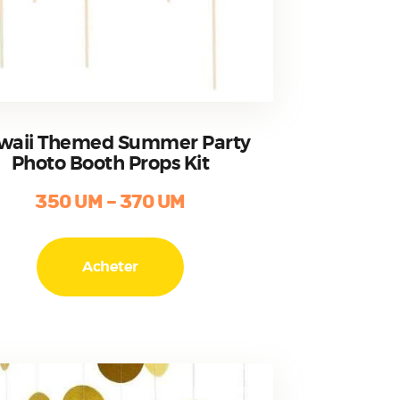
waii Themed Summer Party
Photo Booth Props Kit
350
UM
–
370
UM
Ce
produit
Acheter
a
plusieurs
variations.
Les
options
peuvent
être