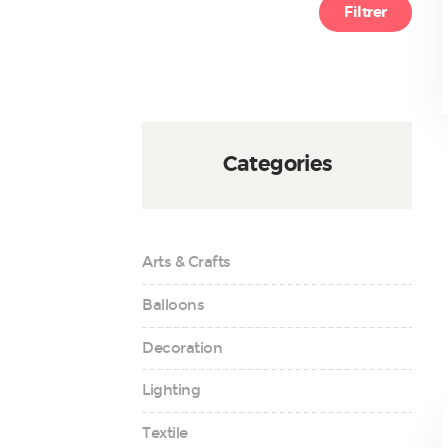
min
max
Filtrer
Categories
Arts & Crafts
Balloons
Decoration
Lighting
Textile