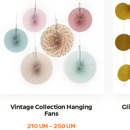
choisies
sur
la
page
du
produit
Vintage Collection Hanging
Gl
Fans
210
UM
–
250
UM