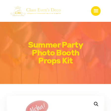
Accueil
Qui somme-nous?
Services
Gadgets
Boutique
Summer Party
Galerie
Photo Booth
Contact
Props Kit