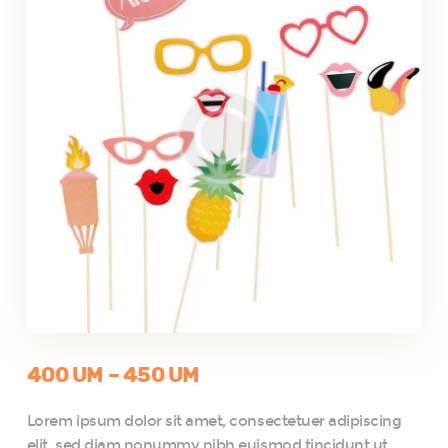
400
UM
–
450
UM
Lorem ipsum dolor sit amet, consectetuer adipiscing
elit, sed diam nonummy nibh euismod tincidunt ut