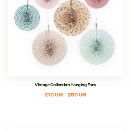
Vintage Collection Hanging Fans
210
UM
–
250
UM
Ce
produit
a
plusieurs