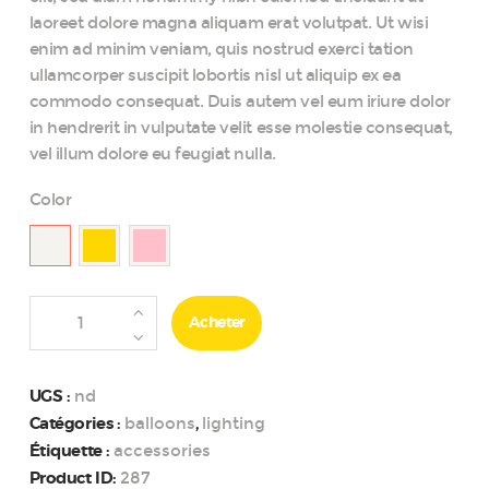
laoreet dolore magna aliquam erat volutpat. Ut wisi
enim ad minim veniam, quis nostrud exerci tation
ullamcorper suscipit lobortis nisl ut aliquip ex ea
commodo consequat. Duis autem vel eum iriure dolor
in hendrerit in vulputate velit esse molestie consequat,
vel illum dolore eu feugiat nulla.
Color
quantité
Acheter
de
Summer
Party
nd
UGS :
Photo
balloons
lighting
Catégories :
,
Booth
accessories
Étiquette :
Props
287
Product ID: