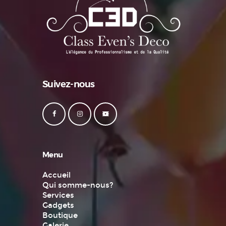
page
du
produit
Suivez-nous
Menu
Accueil
Qui somme-nous?
Services
Gadgets
Boutique
Galerie