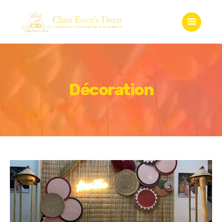
Accueil
Qui somme-nous?
Services
Gadgets
Boutique
Décoration
Galerie
Contact