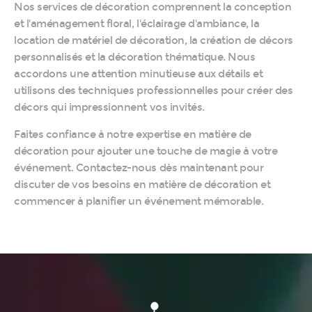
Nos services de décoration comprennent la conception
et l'aménagement floral, l'éclairage d'ambiance, la
location de matériel de décoration, la création de décors
personnalisés et la décoration thématique. Nous
accordons une attention minutieuse aux détails et
utilisons des techniques professionnelles pour créer des
décors qui impressionnent vos invités.
Faites confiance à notre expertise en matière de
décoration pour ajouter une touche de magie à votre
événement. Contactez-nous dès maintenant pour
discuter de vos besoins en matière de décoration et
commencer à planifier un événement mémorable.