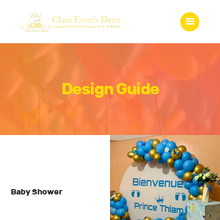
Accueil
Qui somme-nous?
Services
Gadgets
Boutique
Design Guide
Galerie
Contact
Baby Shower