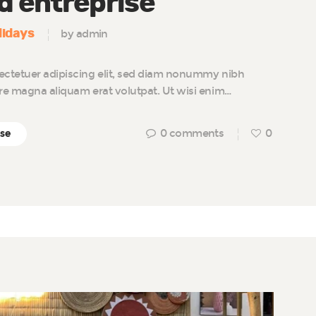
’entreprise
lidays
by admin
ectetuer adipiscing elit, sed diam nonummy nibh
ore magna aliquam erat volutpat. Ut wisi enim…
0
comments
0
ise