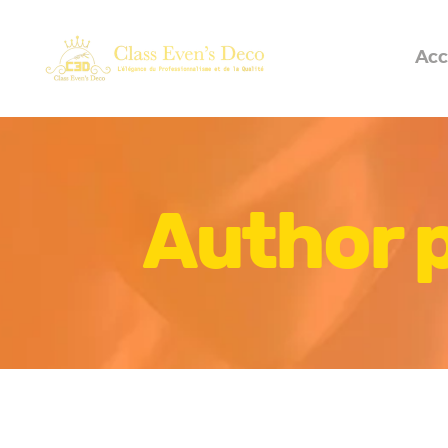
Acc
Author 