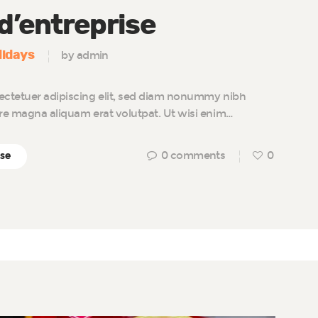
’entreprise
lidays
by admin
ectetuer adipiscing elit, sed diam nonummy nibh
ore magna aliquam erat volutpat. Ut wisi enim…
0
comments
0
ise