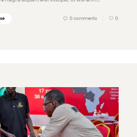
ore magna aliquam erat volutpat. Ut wisi enim…
0
comments
0
ise