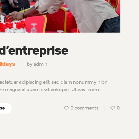
’entreprise
lidays
by admin
ectetuer adipiscing elit, sed diam nonummy nibh
ore magna aliquam erat volutpat. Ut wisi enim…
0
comments
0
ise