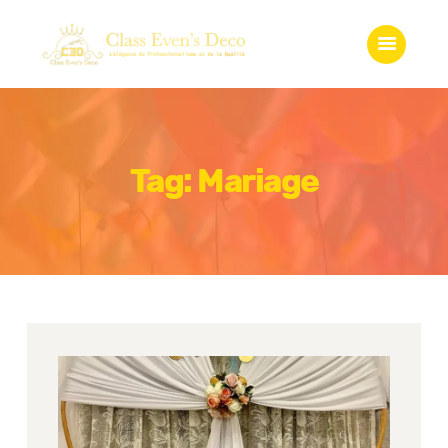
Accueil
Qui somme-nous?
Services
Gadgets
Boutique
Tag: Mariage
Galerie
Contact