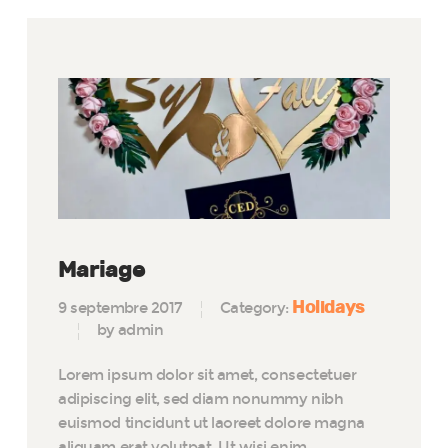
Mariage
Holidays
9 septembre 2017
Category:
by admin
Lorem ipsum dolor sit amet, consectetuer
adipiscing elit, sed diam nonummy nibh
euismod tincidunt ut laoreet dolore magna
aliquam erat volutpat. Ut wisi enim…