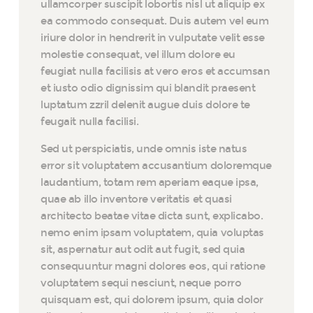
ullamcorper suscipit lobortis nisl ut aliquip ex
ea commodo consequat. Duis autem vel eum
iriure dolor in hendrerit in vulputate velit esse
molestie consequat, vel illum dolore eu
feugiat nulla facilisis at vero eros et accumsan
et iusto odio dignissim qui blandit praesent
luptatum zzril delenit augue duis dolore te
feugait nulla facilisi.
Sed ut perspiciatis, unde omnis iste natus
error sit voluptatem accusantium doloremque
laudantium, totam rem aperiam eaque ipsa,
quae ab illo inventore veritatis et quasi
architecto beatae vitae dicta sunt, explicabo.
nemo enim ipsam voluptatem, quia voluptas
sit, aspernatur aut odit aut fugit, sed quia
consequuntur magni dolores eos, qui ratione
voluptatem sequi nesciunt, neque porro
quisquam est, qui dolorem ipsum, quia dolor