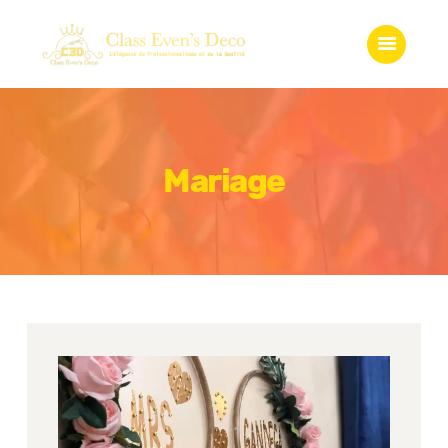
Accueil
Qui somme-nous?
Services
Gadgets
Boutique
Mariage
Galerie
Contact