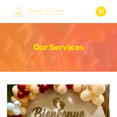
Accueil
Qui somme-nous?
Services
Gadgets
Boutique
Our Services
Galerie
Contact