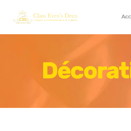
Acc
Décorat