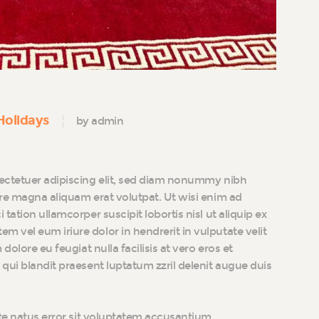
Holidays
by admin
ectetuer adipiscing elit, sed diam nonummy nibh
re magna aliquam erat volutpat. Ut wisi enim ad
tation ullamcorper suscipit lobortis nisl ut aliquip ex
vel eum iriure dolor in hendrerit in vulputate velit
dolore eu feugiat nulla facilisis at vero eros et
qui blandit praesent luptatum zzril delenit augue duis
ste natus error sit voluptatem accusantium