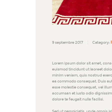
9 septembre 2017
Category:
Lorem ipsum dolor sit amet, cons
euismod tincidunt ut laoreet dolo
minim veniam, quis nostrud exerci 
ea commodo consequat. Duis autem 
esse molestie consequat, vel illum 
accumsan et iusto odio dignissim 
dolore te feugait nulla facilisi.
Sed ut perspiciatis, unde omnis i