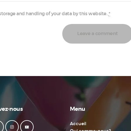
storage and handling of your data by this website.
*
vez-nous
Menu
Accueil
Qui somme-nous?