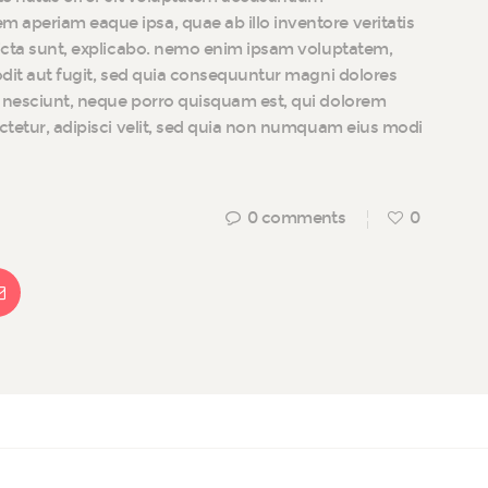
 aperiam eaque ipsa, quae ab illo inventore veritatis
dicta sunt, explicabo. nemo enim ipsam voluptatem,
 odit aut fugit, sed quia consequuntur magni dolores
i nesciunt, neque porro quisquam est, qui dolorem
ectetur, adipisci velit, sed quia non numquam eius modi
0
comments
0