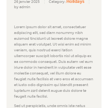
Holidays
26 janvier 2025
Category:
by admin
Lorem ipsum dolor sit amet, consectetuer
adipiscing elit, sed diam nonummy nibh
euismod tincidunt ut laoreet dolore magna
aliquam erat volutpat. Ut wisi enim ad minim
veniam, quis nostrud exerci tation
ullamcorper suscipit lobortis nisl ut aliquip ex
ea commodo consequat. Duis autem vel eum
iriure dolor in hendrerit in vulputate velit esse
molestie consequat, vel illum dolore eu
feugiat nulla facilisis at vero eros et accumsan
et iusto odio dignissim qui blandit praesent
luptatum zzril delenit augue duis dolore te
feugait nulla facilisi.
Sed ut perspiciatis, unde omnis iste natus