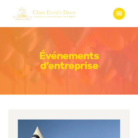
Accueil
Qui somme-nous?
Services
Gadgets
Boutique
Événements
Galerie
d’entreprise
Contact