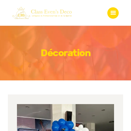
Accueil
Qui somme-nous?
Services
Gadgets
Boutique
Décoration
Galerie
Contact