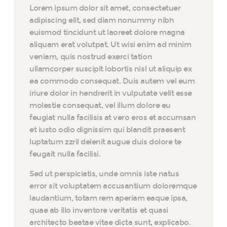
Lorem ipsum dolor sit amet, consectetuer
adipiscing elit, sed diam nonummy nibh
euismod tincidunt ut laoreet dolore magna
aliquam erat volutpat. Ut wisi enim ad minim
veniam, quis nostrud exerci tation
ullamcorper suscipit lobortis nisl ut aliquip ex
ea commodo consequat. Duis autem vel eum
iriure dolor in hendrerit in vulputate velit esse
molestie consequat, vel illum dolore eu
feugiat nulla facilisis at vero eros et accumsan
et iusto odio dignissim qui blandit praesent
luptatum zzril delenit augue duis dolore te
feugait nulla facilisi.
Sed ut perspiciatis, unde omnis iste natus
error sit voluptatem accusantium doloremque
laudantium, totam rem aperiam eaque ipsa,
quae ab illo inventore veritatis et quasi
architecto beatae vitae dicta sunt, explicabo.