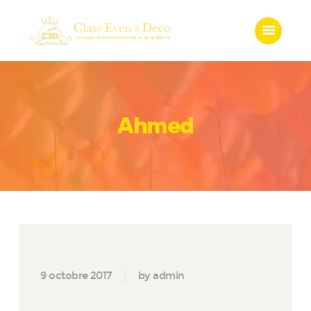
Accueil
Qui somme-nous?
Services
Gadgets
Boutique
Ahmed
Galerie
Contact
9 octobre 2017
by admin