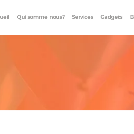
Accueil
ueil
Qui somme-nous?
Services
Gadgets
B
Qui somme-nous?
Services
Gadgets
Boutique
Galerie
Contact