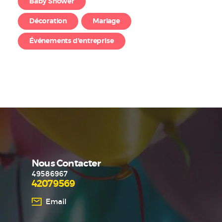
Baby Shower
Décoration
Mariage
Événements d'entreprise
Nous Contacter
49586967
42079569
Email