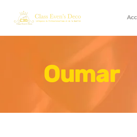
Acc
Oumar